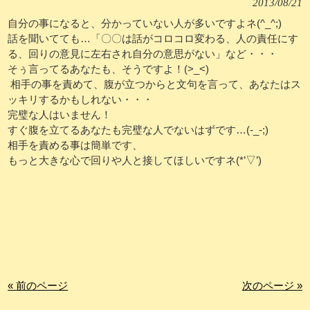
2013/08/21
自分の事になると、分かっていない人が多いですよネ(^_^;)
話を聞いてても…「〇〇は話がコロコロ変わる、人の責任にす
る、回りの意見に左右され自分の意思がない」など・・・
そぅ言ってるあなたも、そうですよ！(>_<)
相手の事を責めて、腹が立つからと文句を言って、あなたはス
ッキリするかもしれない・・・
完璧な人はいません！
すぐ腹を立てるあなたも完璧な人でないはずです…(-_-;)
相手を責める事は簡単です、
もっと大きな心で回りや人と接してほしいですネ(*’▽’)
« 前のページ
次のページ »