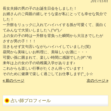
2017/11/01
長女夫婦の男の子のお誕生日会をしました！
お婿さんのご両親の嬉しそうな姿が私にとっても幸せな気分で
した！
一升餅をリュックに入れてハイハイする孫が可愛くて、面白く
てみんなで大笑いしました＼(^o^)／
上の女の子の時は一升餅を背負った瞬間から大泣きでしたが
さすが男の子！！！
泣きもせず文句言いながらハイハイしていました(笑)
昼間から美味しいお料理に、美味しいお酒に・・・
可愛い孫に囲まれて、楽しい時間に感謝でした(#^.^#)
来年は上の女の子の幼稚園入学があります♪
これからも楽しい行事がたくさん待っています！
そのために健康で楽しく過ごしてお仕事します(^_-)-☆
« 前のページ
次のページ »
占い師プロフィール