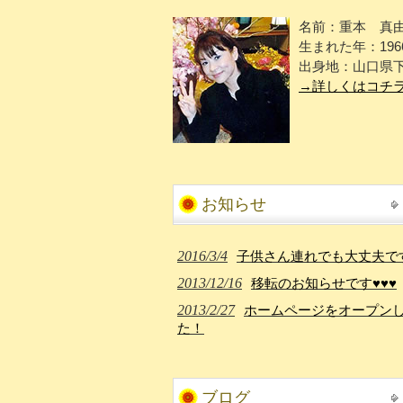
名前：重本 真
生まれた年：196
出身地：山口県
→詳しくはコチ
お知らせ
2016/3/4
子供さん連れでも大丈夫で
2013/12/16
移転のお知らせです♥♥♥
2013/2/27
ホームページをオープン
た！
ブログ