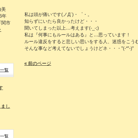
由美
私は頭が痛いです(ノД`)・゜・。
6年
知らずにいたら良かったけど・・・
下関市
聞いてしまった以上…考えます(-_-;)
ラ
私は『何事にもルールはある』と…思っています！
ルール違反をすると悲しい思いをする人、迷惑をこう
そんな事など考えてないでしょうけどネ・・・”(-“”-)”
« 前のページ
一覧
す
しまし
一覧