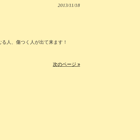
2013/11/18
むる人、傷つく人が出て来ます！
次のページ »