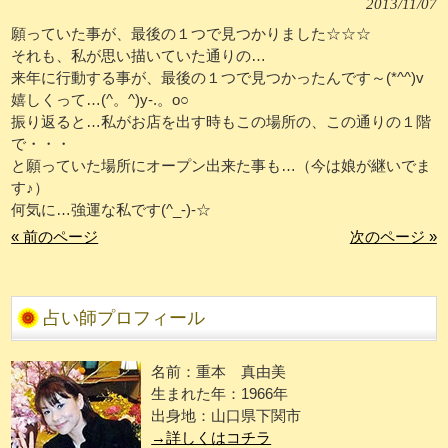
2013/11/07
願っていた事が、最後の１つで見つかりました☆☆☆
それも、私が思い描いていた通りの…
来年に行動する事が、最後の１つで見つかったんです～(*^^)v
嬉しくって…(^。^)y-.。o○
振り返ると…私がお店を出す時もこの場所の、この通りの１階
で・・・
と願っていた場所にオープン出来た事も…（今は娘が継いでま
す♪）
何気に…強運な私です(^_-)-☆
« 前のページ
次のページ »
占い師プロフィール
名前：重本 真由美
生まれた年：1966年
出身地：山口県下関市
→詳しくはコチラ